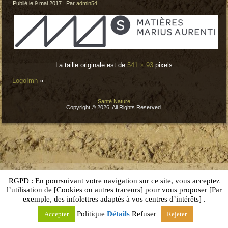
Publié le
9 mai 2017
|
Par
admin54
La taille originale est de
541 × 93
pixels
LogoImh
»
Santé Nature
Copyright © 2026. All Rights Reserved.
RGPD : En poursuivant votre navigation sur ce site, vous acceptez
l’utilisation de [Cookies ou autres traceurs] pour vous proposer [Par
exemple, des infolettres adaptés à vos centres d’intérêts] .
Politique
Détails
Refuser
Accepter
Rejeter