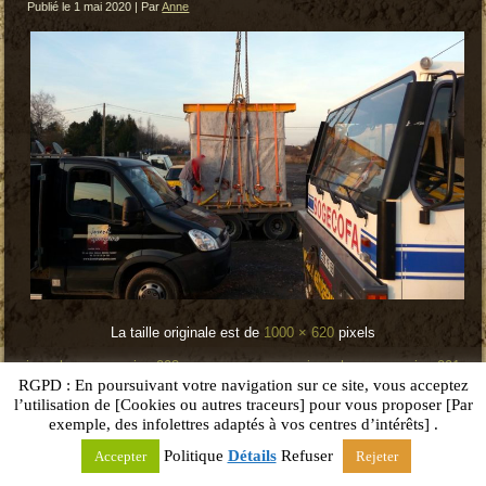
Publié le
1 mai 2020
|
Par
Anne
La taille originale est de
1000 × 620
pixels
joseph-gargano-pise-003
»
«
joseph-gargano-pise-001
RGPD : En poursuivant votre navigation sur ce site, vous acceptez
l’utilisation de [Cookies ou autres traceurs] pour vous proposer [Par
Santé Nature
exemple, des infolettres adaptés à vos centres d’intérêts] .
Copyright © 2026. All Rights Reserved.
Politique
Détails
Refuser
Accepter
Rejeter